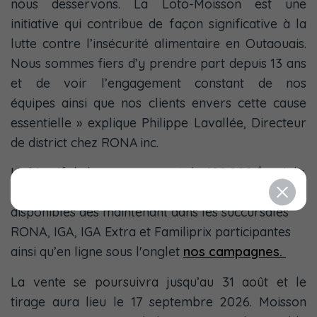
nous desservons. La Loto-Moisson est une
initiative qui contribue de façon significative à la
lutte contre l’insécurité alimentaire en Outaouais.
Nous sommes fiers d’y prendre part depuis 13 ans
et de voir l’engagement constant de nos
équipes ainsi que nos clients envers cette cause
essentielle » explique Philippe Lavallée, Directeur
de district chez RONA inc.
L’objectif de la campagne est de 400 000 $, soit la
vente complète des billets. Les billets sont
disponibles dès maintenant dans les succursales
RONA, IGA, IGA Extra et Familiprix participantes
ainsi qu’en ligne sous l'onglet
nos campagnes.
La vente se poursuivra jusqu’au 31 août et le
tirage aura lieu le 17 septembre 2026. Moisson