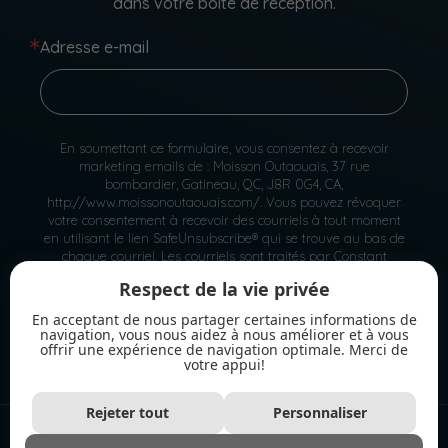
dans votre boîte de réception.
Adresse e-mail
En soumettant ce formulaire, vous consentez à recevoir
marketing emails de : Moisson Outaouais, 37 rue
bombardier, Gatineau, QC, J8R 0G4, CA,
http://www.moissonoutaouais.com/. Vous pouvez révoquer
votre consentement à recevoir des courriels à tout moment
en utilisant le lien SafeUnsubscribe® qui se trouve au bas de
chaque courriel.
Les courriels sont traités par Constant
Contact.
Respect de la vie privée
En acceptant de nous partager certaines informations de
S'inscrire
navigation, vous nous aidez à nous améliorer et à vous
offrir une expérience de navigation optimale. Merci de
votre appui!
Rejeter tout
Personnaliser
2026 - Tous droits réservés. © Moisson Outaouais |
Politique de confidentialité
|