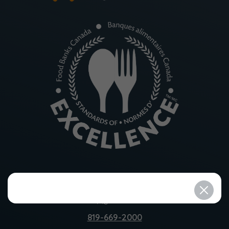
37, rue Bombardier
Gatineau, Québec J8R 0G4
819-669-2000