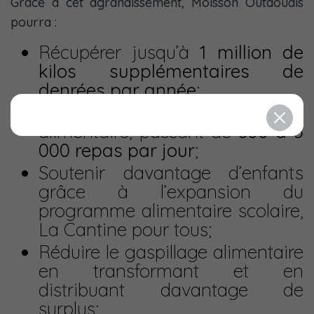
Grâce à cet agrandissement, Moisson Outaouais
pourra :
Récupérer jusqu’à
1 million de
kilos supplémentaires de
denrées par année
;
Tripler sa capacité de production
alimentaire, passant de
800 à 3
000 repas par jour
;
Soutenir davantage d’enfants
grâce à l’expansion du
programme alimentaire scolaire,
La Cantine pour tous;
Réduire le gaspillage alimentaire
en transformant et en
distribuant davantage de
surplus;