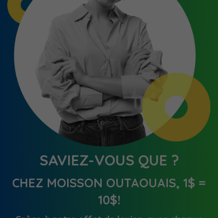
SAVIEZ-VOUS QUE ?
HEZ MOISSON OUTAOUAIS, 1$ =
Dans 
10$!
de no
le