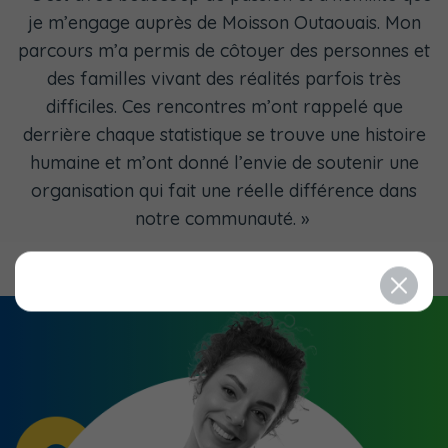
je m’engage auprès de Moisson Outaouais. Mon
parcours m’a permis de côtoyer des personnes et
des familles vivant des réalités parfois très
difficiles. Ces rencontres m’ont rappelé que
derrière chaque statistique se trouve une histoire
humaine et m’ont donné l’envie de soutenir une
organisation qui fait une réelle différence dans
notre communauté.
»