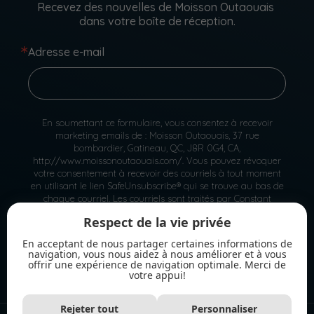
Recevez des nouvelles de Moisson Outaouais 
dans votre boîte de réception.
Adresse e-mail
En soumettant ce formulaire, vous consentez à recevoir
marketing emails de : Moisson Outaouais, 37 rue
bombardier, Gatineau, QC, J8R 0G4, CA,
http://www.moissonoutaouais.com/. Vous pouvez révoquer
votre consentement à recevoir des courriels à tout moment
en utilisant le lien SafeUnsubscribe® qui se trouve au bas de
chaque courriel.
Les courriels sont traités par Constant
Contact.
Respect de la vie privée
S'inscrire
En acceptant de nous partager certaines informations de
navigation, vous nous aidez à nous améliorer et à vous
offrir une expérience de navigation optimale. Merci de
votre appui!
Rejeter tout
Personnaliser