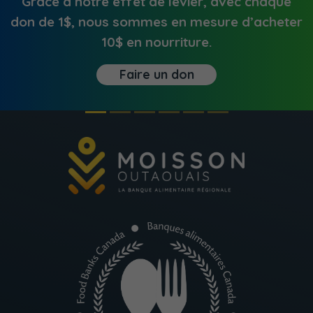
râce à notre effet de levier, avec chaque
Out
n de 1$, nous sommes en mesure d’acheter
p
10$ en nourriture.
Faire un don